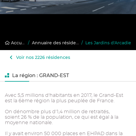
Accueil
/
Annuaire des résidences gérées
/
Les Jardins d'Arcadie
Voir nos 2226 résidences
La région : GRAND-EST
Avec 5,5 millions d'habitants en 2017, le Grand-Est
est la 6ème région la plus peuplée de France.
On dénombre plus d'1,4 million de retraités,
soient 26 % de la population, ce qui est égal à la
moyenne nationale.
Il y avait environ 50 000 places en EHPAD dans la