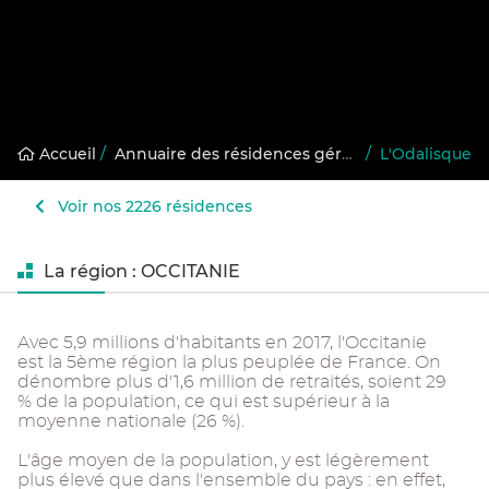
Accueil
/
Annuaire des résidences gérées
/
L'Odalisque
Voir nos 2226 résidences
La région : OCCITANIE
Avec 5,9 millions d'habitants en 2017, l'Occitanie
est la 5ème région la plus peuplée de France. On
dénombre plus d'1,6 million de retraités, soient 29
% de la population, ce qui est supérieur à la
moyenne nationale (26 %).
L'âge moyen de la population, y est légèrement
plus élevé que dans l'ensemble du pays : en effet,