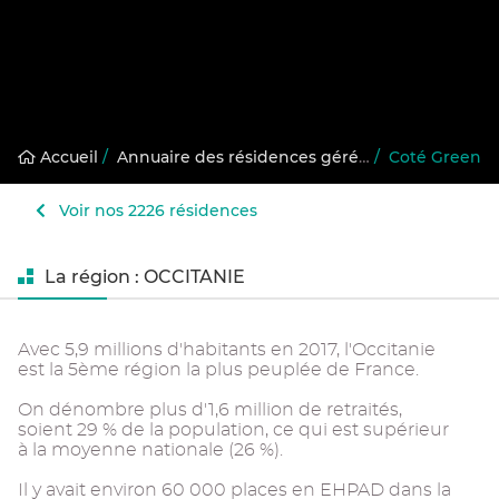
Accueil
/
Annuaire des résidences gérées
/
Coté Green
Voir nos 2226 résidences
La région : OCCITANIE
Avec 5,9 millions d'habitants en 2017, l'Occitanie
est la 5ème région la plus peuplée de France.
On dénombre plus d'1,6 million de retraités,
soient 29 % de la population, ce qui est supérieur
à la moyenne nationale (26 %).
Il y avait environ 60 000 places en EHPAD dans la