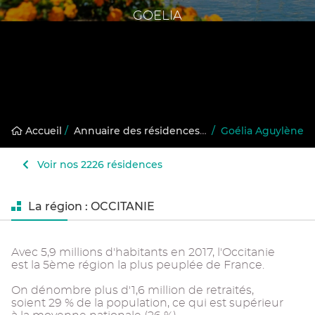
GOELIA
Accueil
/
Annuaire des résidences gérées
/
Goélia Aguylène
Voir nos 2226 résidences
La région : OCCITANIE
Avec 5,9 millions d'habitants en 2017, l'Occitanie
est la 5ème région la plus peuplée de France.
On dénombre plus d'1,6 million de retraités,
soient 29 % de la population, ce qui est supérieur