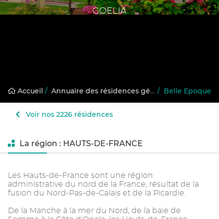
GOELIA
Accueil
/
Annuaire des résidences gérées
/
Belle Epoque
Voir nos 2226 résidences
La région : HAUTS-DE-FRANCE
Les Hauts-de-France sont une région
administrative du nord de la France, résultat de la
fusion du Nord-Pas-de-Calais et de la Picardie.
De la Manche à la mer du Nord, de la baie de