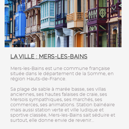
LA VILLE : MERS-LES-BAINS
Mers-les-Bains est une commune française
située dans le département de la Somme, en
région Hauts-de-France.
Sa plage de sable à marée basse, ses villas
anciennes, ses hautes falaises de craie, ses
Mersois sympathiques, ses marchés, ses
commerces, ses animations. Station balnéaire
mais aussi station verte et ville ludique et
sportive classée, Mers-les-Bains sait séduire et
surtout, elle donne envie de revenir…