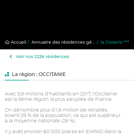
Accueil
/
Annuaire des résidences gérées
/
la Closerie ***
Voir nos 2226 résidences
La région : OCCITANIE
Avec 5,9 millions d'habitants en 2017, l'Occitanie
est la 5ème région la plus peuplée de France.
On dénombre plus d'1,6 million de retraités,
soient 29 % de la population, ce qui est supérieur
à la moyenne nationale (26 %).
Il y avait environ 60 000 places en EHPAD dans la