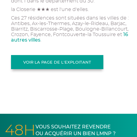
dont 1 dans le département du 30.
la Closerie ★★★ est l'une d'elles.
Ces 27 résidences sont situées dans les villes de :
Antibes, Ax-les-Thermes, Azay-le-Rideau, Barjac,
Biarritz, Biscarrosse-Plage, Boulogne-Billancourt,
16
Crozon, Fayence, Fontcouverte-la Toussuire et
autres villes
.
VOIR LA PAGE DE L'EXPLOITANT
48H
VOUS SOUHAITEZ REVENDRE
OU ACQUÉRIR UN BIEN LMNP ?