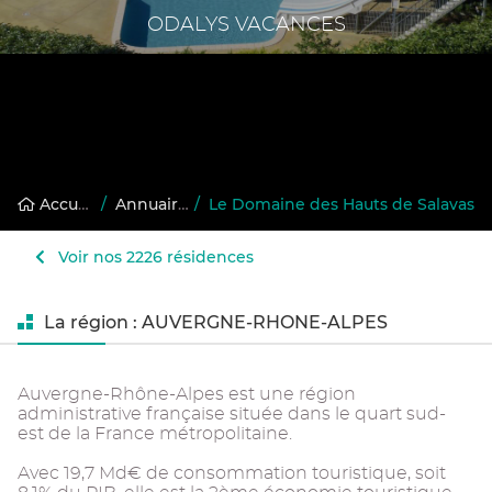
ODALYS VACANCES
Accueil
/
Annuaire des résidences gérées
/
Le Domaine des Hauts de Salavas
Voir nos 2226 résidences
La région : AUVERGNE-RHONE-ALPES
Auvergne-Rhône-Alpes est une région
administrative française située dans le quart sud-
est de la France métropolitaine.
Avec 19,7 Md€ de consommation touristique, soit