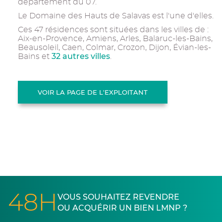
département du 07.
Le Domaine des Hauts de Salavas est l'une d'elles.
Ces 47 résidences sont situées dans les villes de :
Aix-en-Provence, Amiens, Arles, Balaruc-les-Bains,
Beausoleil, Caen, Colmar, Crozon, Dijon, Évian-les-
32 autres villes
Bains et
.
VOIR LA PAGE DE L'EXPLOITANT
48H
VOUS SOUHAITEZ REVENDRE
OU ACQUÉRIR UN BIEN LMNP ?