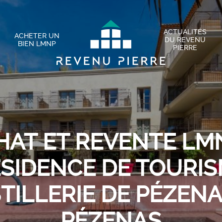
ACTUALITÉS
ACHETER UN
DU REVENU
BIEN LMNP
PIERRE
HAT ET REVENTE LMN
SIDENCE DE TOURI
STILLERIE DE PÉZENA
PÉZENAS