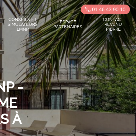
01 46 43 90 10
CONSEILS ET
CONTACT
ESPACE
SIMULATEURS
REVENU
PARTENAIRES
LMNP
PIERRE
P -
SME
S À