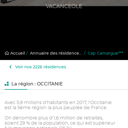
VACANCEOLE
Accueil
/
Annuaire des résidences gérées
/
Cap Camargue***
Voir nos 2226 résidences
La région : OCCITANIE
Avec 5,9 millions d'habitants en 2017, l'Occitanie
est la 5ème région la plus peuplée de France.
On dénombre plus d'1,6 million de retraités,
soient 29 % de la population, ce qui est supérieur