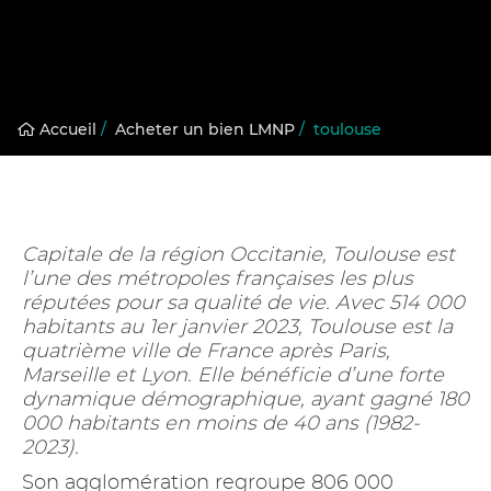
Accueil
/
Acheter un bien LMNP
/
toulouse
Capitale de la région Occitanie, Toulouse est
l’une des métropoles françaises les plus
réputées pour sa qualité de vie. Avec 514 000
habitants au 1er janvier 2023, Toulouse est la
quatrième ville de France après Paris,
Marseille et Lyon. Elle bénéficie d’une forte
dynamique démographique, ayant gagné 180
000 habitants en moins de 40 ans (1982-
2023).
Son agglomération regroupe 806 000