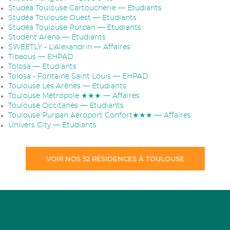
Studéa Toulouse Cartoucherie — Etudiants
Studéa Toulouse Ouest — Etudiants
Studéa Toulouse Purpan — Etudiants
Student Aréna — Etudiants
SWEETLY - L'Alexandrin — Affaires
Tibaous — EHPAD
Tolosa — Etudiants
Tolosa - Fontaine Saint Louis — EHPAD
Toulouse Les Arènes — Etudiants
Toulouse Métropole ★★★ — Affaires
Toulouse Occitanes — Etudiants
Toulouse Purpan Aéroport Confort★★★ — Affaires
Univers City — Etudiants
VOIR NOS 52 RÉSIDENCES À TOULOUSE