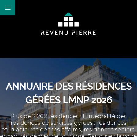
ANNUAIRE DES RÉSIDENCES
GÉRÉES LMNP 2026
Plus de 2 200 résidences : L'intégralité des
résidences de services gérées : résidences
étudiants, résidences affaires, résidences seniors,
ehpad, résidences de tourisme. Retrouvez la votre