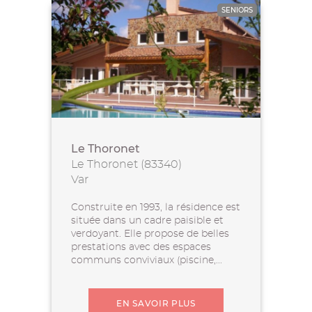
SENIORS
Le Thoronet
Le Thoronet (83340)
Var
Construite en 1993, la résidence est
située dans un cadre paisible et
verdoyant. Elle propose de belles
prestations avec des espaces
communs conviviaux (piscine,...
EN SAVOIR PLUS