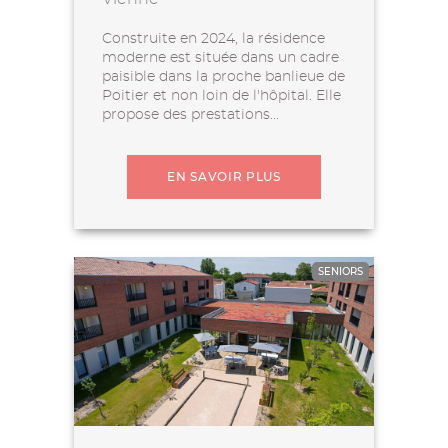
Construite en 2024, la résidence
moderne est située dans un cadre
paisible dans la proche banlieue de
Poitier et non loin de l'hôpital. Elle
propose des prestations...
EN SAVOIR PLUS
SENIORS