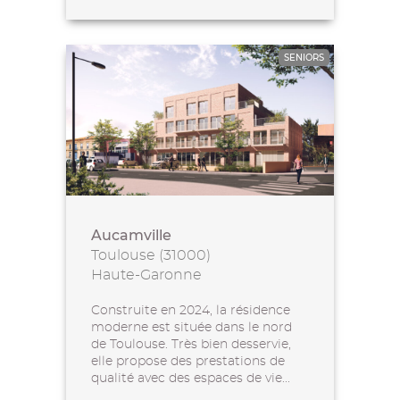
SENIORS
Aucamville
Toulouse (31000)
Haute-Garonne
Construite en 2024, la résidence
moderne est située dans le nord
de Toulouse. Très bien desservie,
elle propose des prestations de
qualité avec des espaces de vie...