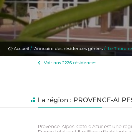
Accueil
/
Annuaire des résidences gérées
/
Le Thorone
Voir nos 2226 résidences
La région : PROVENCE-ALP
Provence-Alpes-Côte d'Azur est une régi