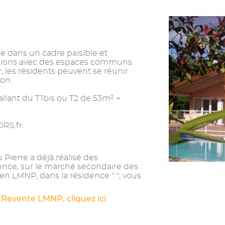
ée dans un cadre paisible et
tations avec des espaces communs
er, les résidents peuvent se réunir
on.
llant du T1bis ou T2 de 53m² +
DRS.fr.
Pierre a déjà réalisé des
ence, sur le marché secondaire des
en LMNP, dans la résidence " ", vous
 Revente LMNP, cliquez ici