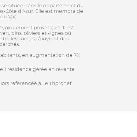
se située dans le département du
es-Côte d'Azur. Elle est membre de
u Var.
 typiquement provençale. Il est
rt, pins, oliviers et vignes où
entre lesquelles s’ouvrent des
 perchés.
habitants, en augmentation de 7%
e 1 résidence gérée en revente
iors référencée à Le Thoronet.