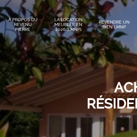
À PROPOS DU
LA LOCATION
REVENDRE UN
REVENU
MEUBLÉE EN
BIEN LMNP
PIERRE
2026 (LMNP)
AC
RÉSIDE