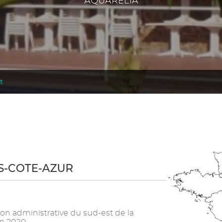
AQUARELIA
t
ES-COTE-AZUR
on administrative du sud-est de la