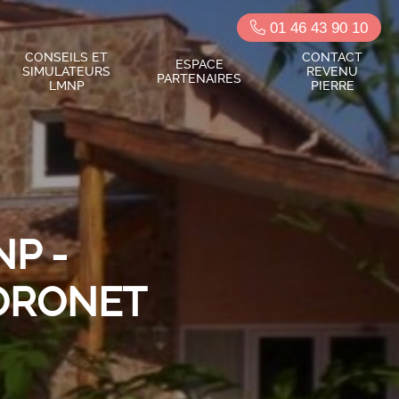
01 46 43 90 10
CONSEILS ET
CONTACT
ESPACE
SIMULATEURS
REVENU
PARTENAIRES
LMNP
PIERRE
P -
HORONET