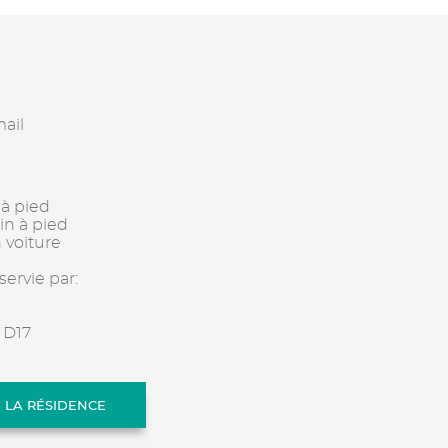
ail
 à pied
n à pied
 voiture
servie par:
 D17
E LA RÉSIDENCE