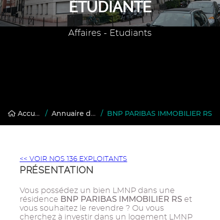
ÉTUDIANTE
Affaires - Etudiants
Accueil
/
Annuaire des gestionnaires en résidences gérées
/
BNP PARIBAS IMMOBILIER RS
<< VOIR NOS 136 EXPLOITANTS
PRÉSENTATION
Vous possédez un bien LMNP dans une
BNP PARIBAS IMMOBILIER RS
résidence
et
vous souhaitez le revendre ? Ou vous
cherchez à investir dans un logement LMNP