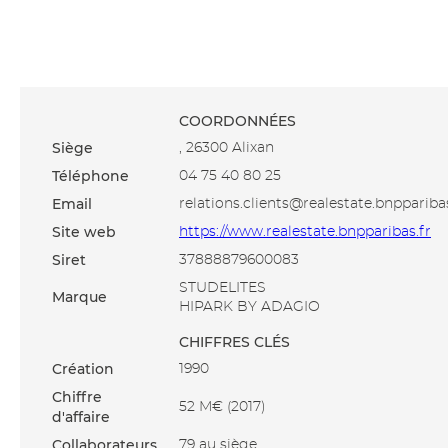
COORDONNÉES
Siège
, 26300 Alixan
Téléphone
04 75 40 80 25
Email
relations.clients@realestate.bnppariba
Site web
https://www.realestate.bnpparibas.fr
Siret
37888879600083
STUDELITES
Marque
HIPARK BY ADAGIO
CHIFFRES CLÉS
Création
1990
Chiffre
52 M€ (2017)
d'affaire
Collaborateurs
79 au siège