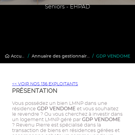
Seniors - EHPAD
Accueil
/
Annuaire des gestionnaires en résidences gérées
/
GDP VENDOME
<< VOIR NOS 136 EXPLOITANTS
PRÉSENTATION
Vous possédez un bien LMNP dans une
GDP VENDOME
résidence
et vous souhaitez
le revendre ? Ou vous cherchez à investir dans
GDP VENDOME
un logement LMNP géré par
? Revenu Pierre est spécialisé dans la
transaction de biens en résidences gérées et