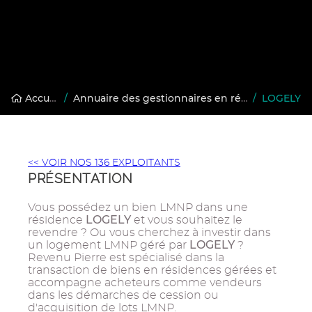
Accueil
/
Annuaire des gestionnaires en résidences gérées
/
LOGELY
<< VOIR NOS 136 EXPLOITANTS
PRÉSENTATION
Vous possédez un bien LMNP dans une
LOGELY
résidence
et vous souhaitez le
revendre ? Ou vous cherchez à investir dans
LOGELY
un logement LMNP géré par
?
Revenu Pierre est spécialisé dans la
transaction de biens en résidences gérées et
accompagne acheteurs comme vendeurs
dans les démarches de cession ou
d'acquisition de lots LMNP.