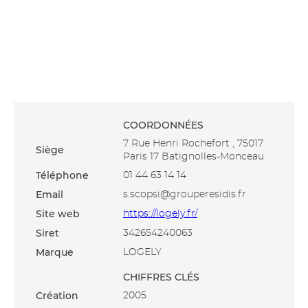
COORDONNÉES
7 Rue Henri Rochefort , 75017
Siège
Paris 17 Batignolles-Monceau
Téléphone
01 44 63 14 14
Email
s.scopsi@grouperesidis.fr
Site web
https://logely.fr/
Siret
342654240063
Marque
LOGELY
CHIFFRES CLÉS
Création
2005