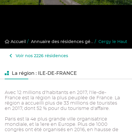
Accueil
/
Annuaire des résidences gérées
/
Cergy le Haut
Voir nos 2226 résidences
La région : ILE-DE-FRANCE
Avec 12 millions d'habitants en 2017, l'Ile-de-
France est la région la plus peuplée de France. La
région a accueilli plus de 33 millions de touristes
en 2017, dont 52 % pour du tourisme d'affaire.
Paris est la 4e plus grande ville organisatrice
mondiale, et la 1ere en Europe. Plus de 1000
congrès ont été organisés en 2016, en hausse de