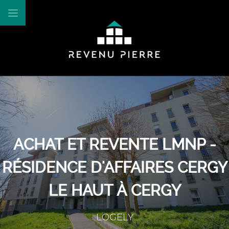
ACHAT ET REVENTE LMNP -
RÉSIDENCE D'AFFAIRES CERGY
LE HAUT À CERGY
LOGELY