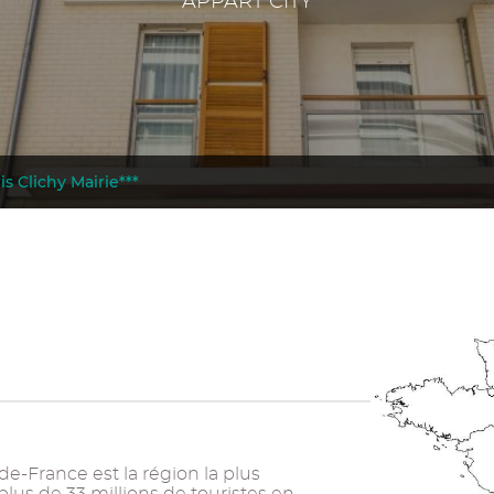
APPART CITY
is Clichy Mairie***
-de-France est la région la plus