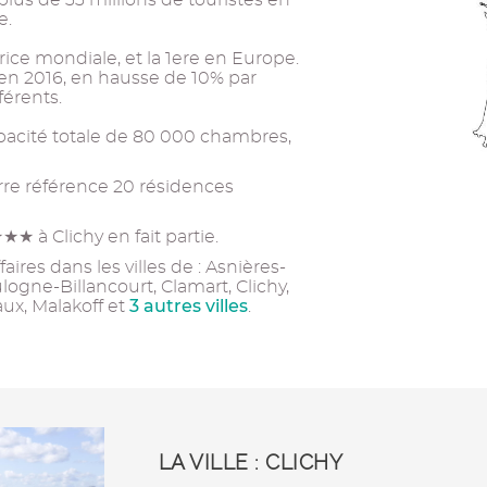
plus de 33 millions de touristes en
e.
trice mondiale, et la 1ere en Europe.
en 2016, en hausse de 10% par
férents.
acité totale de 80 000 chambres,
re référence 20 résidences
★★ à Clichy en fait partie.
ires dans les villes de : Asnières-
ogne-Billancourt, Clamart, Clichy,
3 autres villes
ux, Malakoff et
.
LA VILLE : CLICHY