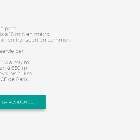
 à pied
ris à 15 min en métro
 min en transport en commun
servie par:
n°13 à 240 m
ien à 650 m
evallois à 1km
NCF de Paris
E LA RÉSIDENCE