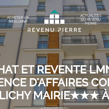
ACTUALITÉS
ACHETER UN
DU REVENU
BIEN LMNP
PIERRE
HAT ET REVENTE LMN
ENCE D'AFFAIRES C
CLICHY MAIRIE★★★ À