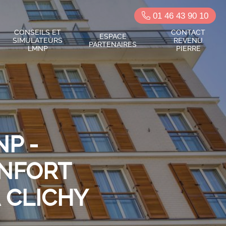
01 46 43 90 10
CONSEILS ET
CONTACT
ESPACE
SIMULATEURS
REVENU
PARTENAIRES
LMNP
PIERRE
P -
ONFORT
 CLICHY