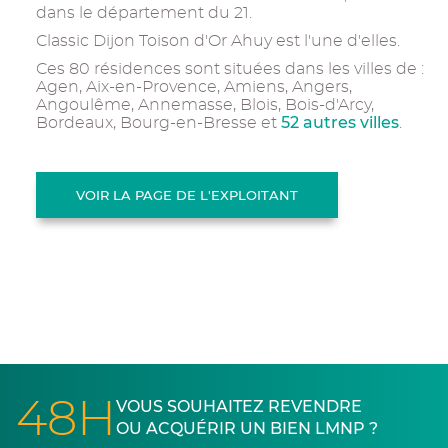
dans le département du 21.
Classic Dijon Toison d'Or Ahuy est l'une d'elles.
Ces 80 résidences sont situées dans les villes de :
Agen, Aix-en-Provence, Amiens, Angers,
Angoulême, Annemasse, Blois, Bois-d'Arcy,
52 autres villes
Bordeaux, Bourg-en-Bresse et
.
VOIR LA PAGE DE L'EXPLOITANT
48H
VOUS SOUHAITEZ REVENDRE
OU ACQUÉRIR UN BIEN LMNP ?