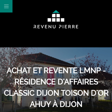
ACHAT ET REVENTE LMNP -
RÉSIDENCE D'AFFAIRES
CLASSIC DIJON TOISON D'OR
AHUY À DIJON