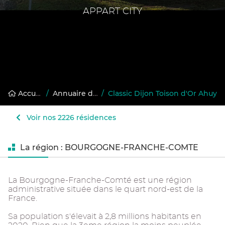
APPART CITY
Accueil
/
Annuaire des résidences gérées
/
Classic Dijon Toison d'Or Ahuy
Voir nos 2226 résidences
La région : BOURGOGNE-FRANCHE-COMTE
La Bourgogne-Franche-Comté est une région
administrative située dans le quart nord-est de la
France.
Sa population s'élevait à 2,8 millions habitants en