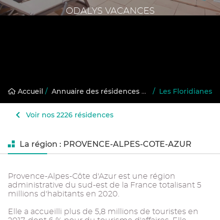
ODALYS VACANCES
Accueil
/
Annuaire des résidences gérées
/
Les Floridianes
Voir nos 2226 résidences
La région : PROVENCE-ALPES-COTE-AZUR
Provence-Alpes-Côte d'Azur est une région
administrative du sud-est de la France totalisant 5
millions d'habitants en 2020.
Elle a accueilli plus de 5,8 millions de touristes en