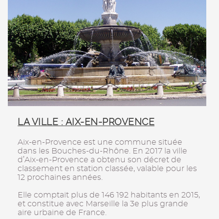
LA VILLE : AIX-EN-PROVENCE
Aix-en-Provence est une commune située
dans les Bouches-du-Rhône. En 2017 la ville
d’Aix-en-Provence a obtenu son décret de
classement en station classée, valable pour les
12 prochaines années.
Elle comptait plus de 146 192 habitants en 2015,
et constitue avec Marseille la 3e plus grande
aire urbaine de France.