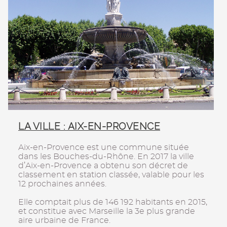
LA VILLE : AIX-EN-PROVENCE
Aix-en-Provence est une commune située
dans les Bouches-du-Rhône. En 2017 la ville
d’Aix-en-Provence a obtenu son décret de
classement en station classée, valable pour les
12 prochaines années.
Elle comptait plus de 146 192 habitants en 2015,
et constitue avec Marseille la 3e plus grande
aire urbaine de France.