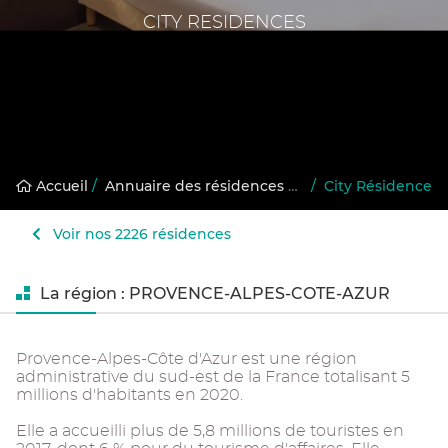
CITY RESIDENCES
Accueil
/
Annuaire des résidences gérées
/
City Résidence
Voir nos 2226 résidences
La région : PROVENCE-ALPES-COTE-AZUR
Provence-Alpes-Côte d'Azur est une région
administrative du sud-est de la France totalisant 5
millions d'habitants en 2020.
Elle a accueilli plus de 5,8 millions de touristes en