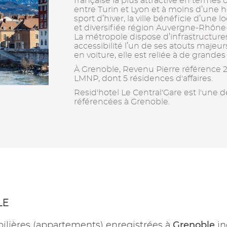
française la plus attractive en termes
entre Turin et Lyon et à moins d’une 
sport d’hiver, la ville bénéficie d’une l
et diversifiée région Auvergne-Rhône
La métropole dispose d’infrastructure
accessibilité l’un de ses atouts majeurs
en voiture, elle est reliée à de grande
À Grenoble, Revenu Pierre référence 
LMNP, dont 5 résidences d'affaires.
Resid'hotel Le Central'Gare est l'une d
référencées à Grenoble.
LE
Grenoble
ilières (appartements) enregistrées à
in