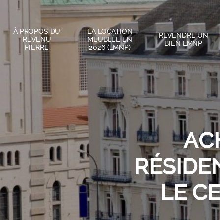
À PROPOS DU
LA LOCATION
REVENDRE UN
REVENU
MEUBLÉE EN
BIEN LMNP
PIERRE
2026 (LMNP)
AC
RÉSIDEN
LE C