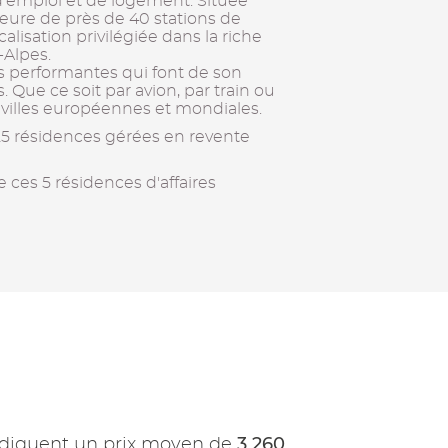
 d’emploi et de logement. Située
heure de près de 40 stations de
ocalisation privilégiée dans la riche
-Alpes.
s performantes qui font de son
. Que ce soit par avion, par train ou
s villes européennes et mondiales.
25 résidences gérées en revente
e ces 5 résidences d'affaires
3 260
diquent un prix moyen de