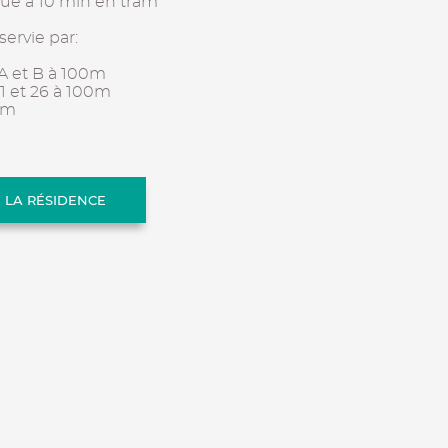
que à 10 min en tram
servie par:
 A et B à 100m
C1 et 26 à 100m
0m
E LA RÉSIDENCE