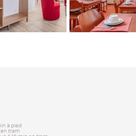
in à pied
n en tram