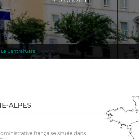
RESIDHOTEL
 Le Central'Gare
NE-ALPES
ministrative française située dans