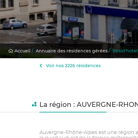
Accueil
/
Annuaire des résidences gérées
/
Resid'hotel
Voir nos 2226 résidences
La région : AUVERGNE-RHO
Auvergne-Rhône-Alpes est une région ad