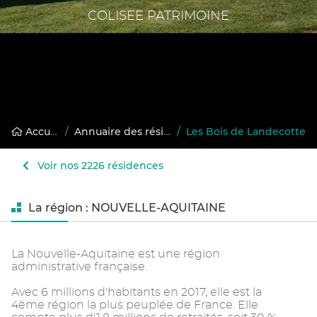
COLISEE PATRIMOINE
Accueil
/
Annuaire des résidences gérées
/
Les Bois de Landecotte
Voir nos 2226 résidences
La région : NOUVELLE-AQUITAINE
La Nouvelle-Aquitaine est une région
administrative française.
Avec 6 millions d'habitants en 2017, elle est la
4ème région la plus peuplée de France. Elle