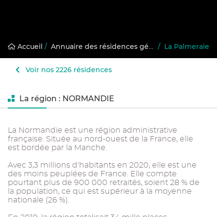
Accueil
/
Annuaire des résidences gérées
/
La Palmeraie
Voir nos 2226 résidences
La région : NORMANDIE
La Normandie est une région administrative
française. Située au nord-ouest de la France, elle
est bordée par la Manche.
Avec 3,3 millions d'habitants en 2020, elle est une
des moins peuplées de France. Elle compte
pourtant plus de 900 000 retraités, soient 28 % de
la population, ce qui est supérieur à la moyenne
nationale (26 %).