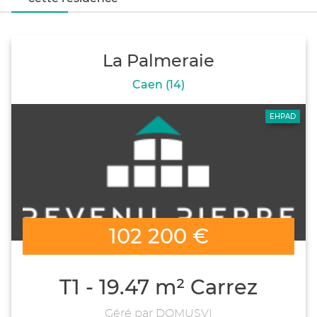
La Palmeraie
Caen (14)
EHPAD
102 200 €
T1 - 19.47 m² Carrez
Géré par DOMUSVI