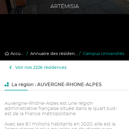
ARTÉMISIA
Accueil
/
Annuaire des résidences gérées
/
Campus Universités
Voir nos 2226 résidences
La région : AUVERGNE-RHONE-ALPES
Auvergne-Rhône-Alpes est une région
administrative française située dans le quart sud-
est de la France métropolitaine.
Avec ses 8.1 millions habitants en 2020, elle est la