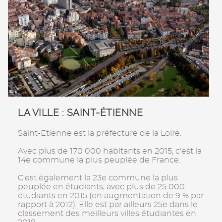
LA VILLE : SAINT-ÉTIENNE
Saint-Etienne est la préfecture de la Loire.
Avec plus de 170 000 habitants en 2015, c'est la
14e commune la plus peuplée de France.
C'est également la 23e commune la plus
peuplée en étudiants, avec plus de 25 000
étudiants en 2015 (en augmentation de 9 % par
rapport à 2012). Elle est par ailleurs 25e dans le
classement des meilleurs villes étudiantes en