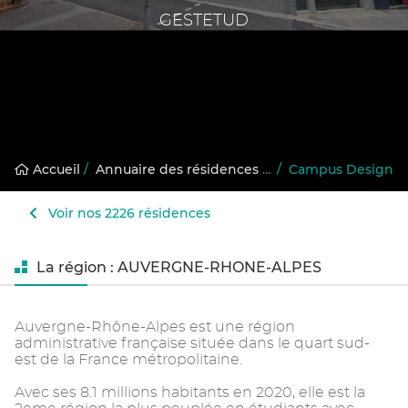
GESTETUD
Accueil
/
Annuaire des résidences gérées
/
Campus Design
Voir nos 2226 résidences
La région : AUVERGNE-RHONE-ALPES
Auvergne-Rhône-Alpes est une région
administrative française située dans le quart sud-
est de la France métropolitaine.
Avec ses 8.1 millions habitants en 2020, elle est la