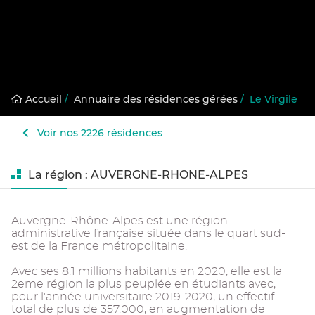
Accueil
/
Annuaire des résidences gérées
/
Le Virgile
Voir nos 2226 résidences
La région : AUVERGNE-RHONE-ALPES
Auvergne-Rhône-Alpes est une région
administrative française située dans le quart sud-
est de la France métropolitaine.
Avec ses 8.1 millions habitants en 2020, elle est la
2eme région la plus peuplée en étudiants avec,
pour l'année universitaire 2019-2020, un effectif
total de plus de 357.000, en augmentation de