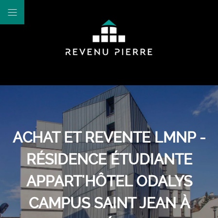
ACHAT ET REVENTE LMNP -
RÉSIDENCE ÉTUDIANTE
APPART'HÔTEL ODALYS
CAMPUS SAINT JEAN À