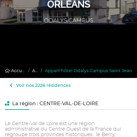
ORLÉANS
ODALYS CAMPUS
Accueil
/
Annuaire des résidences gérées
/
Appart'hôtel Odalys Campus Saint Jean
Voir nos 2226 résidences
La région : CENTRE-VAL-DE-LOIRE
Le Centre-Val de Loire est une région
administrative du Centre Ouest de la France qui
regroupe trois provinces historiques : le Berry,