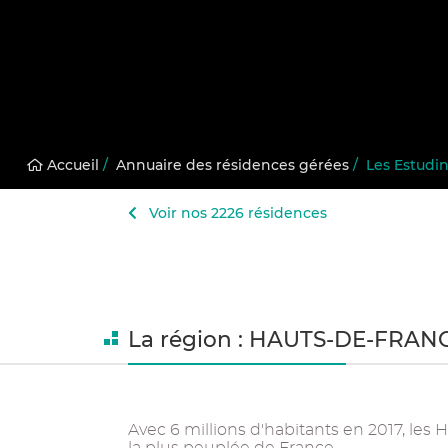
Accueil
/
Annuaire des résidences gérées
/
Les Estudi
Voir nos 2226 résidences
La région : HAUTS-DE-FRAN
Avec 6 millions d'habitants en 2017, les