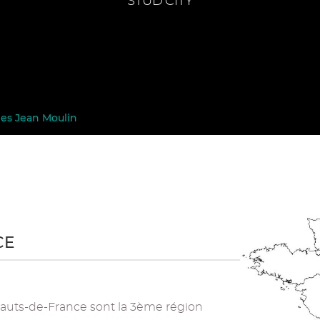
STUD'CITY
nes Jean Moulin
CE
 Hauts-de-France sont la 3ème région