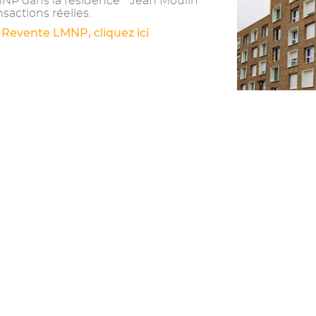
MNP dans la résidence " Jean Moulin
nsactions réelles.
 Revente LMNP, cliquez ici