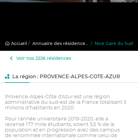
Accueil
/
Annuaire des résidences gérées
/
Nice Gare du Sud
Voir nos 2226 résidences
La région : PROVENCE-ALPES-COTE-AZUR
Provence-Alpes-Côte d'Azur est une région
administrative du sud-est de la France totalisant 5
millions d'habitants en 2020.
Pour l'année universitaire 2019-2020, elle a
recensé 177 mille étudiants, soient 3,5 % de la
population et en progression avec des campus
de renommée internationale comme celui de