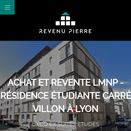
ACHAT ET REVENTE LMNP -
RÉSIDENCE ÉTUDIANTE CARRÉ
VILLON À LYON
UXCO EX SUITES ETUDES