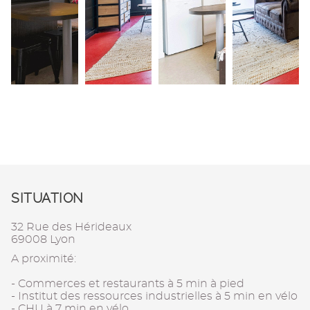
SITUATION
32 Rue des Hérideaux
69008 Lyon
A proximité:
- Commerces et restaurants à 5 min à pied
- Institut des ressources industrielles à 5 min en vélo
- CHU à 7 min en vélo