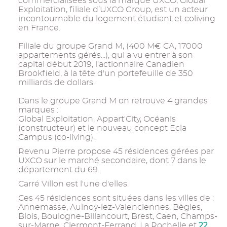
commercialisées sous la marque UXCO, Global
Exploitation, filiale d’UXCO Group, est un acteur
incontournable du logement étudiant et coliving
en France.
Filiale du groupe Grand M, (400 M€ CA, 17000
appartements gérés...), qui a vu entrer à son
capital début 2019, l'actionnaire Canadien
Brookfield, à la tête d'un portefeuille de 350
milliards de dollars.
Dans le groupe Grand M on retrouve 4 grandes
marques :
Global Exploitation, Appart'City, Océanis
(constructeur) et le nouveau concept Ecla
Campus (co-living).
Revenu Pierre propose 45 résidences gérées par
UXCO sur le marché secondaire, dont 7 dans le
département du 69.
Carré Villon est l'une d'elles.
Ces 45 résidences sont situées dans les villes de :
Annemasse, Aulnoy-lez-Valenciennes, Bègles,
Blois, Boulogne-Billancourt, Brest, Caen, Champs-
22
sur-Marne, Clermont-Ferrand, La Rochelle et