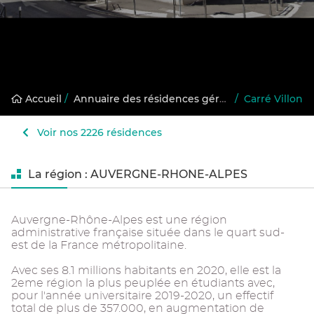
Accueil
/
Annuaire des résidences gérées
/
Carré Villon
Voir nos 2226 résidences
La région : AUVERGNE-RHONE-ALPES
Auvergne-Rhône-Alpes est une région
administrative française située dans le quart sud-
est de la France métropolitaine.
Avec ses 8.1 millions habitants en 2020, elle est la
2eme région la plus peuplée en étudiants avec,
pour l'année universitaire 2019-2020, un effectif
total de plus de 357.000, en augmentation de