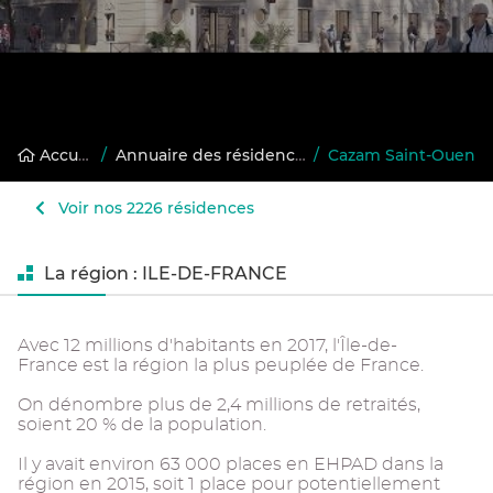
Accueil
/
Annuaire des résidences gérées
/
Cazam Saint-Ouen
Voir nos 2226 résidences
La région : ILE-DE-FRANCE
Avec 12 millions d'habitants en 2017, l'Île-de-
France est la région la plus peuplée de France.
On dénombre plus de 2,4 millions de retraités,
soient 20 % de la population.
Il y avait environ 63 000 places en EHPAD dans la
région en 2015, soit 1 place pour potentiellement