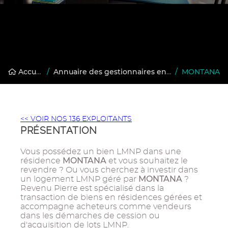
Accueil
/
Annuaire des gestionnaires en résidences gérées
/
MONTANA
<< VOIR NOS 136 EXPLOITANTS
PRÉSENTATION
Vous possédez un bien LMNP dans une
MONTANA
résidence
et vous souhaitez le
revendre ? Ou vous cherchez à investir dans
MONTANA
un logement LMNP géré par
?
Revenu Pierre est spécialisé dans la
transaction de biens en résidences gérées et
accompagne acheteurs comme vendeurs
dans les démarches de cession ou
d'acquisition de lots LMNP.