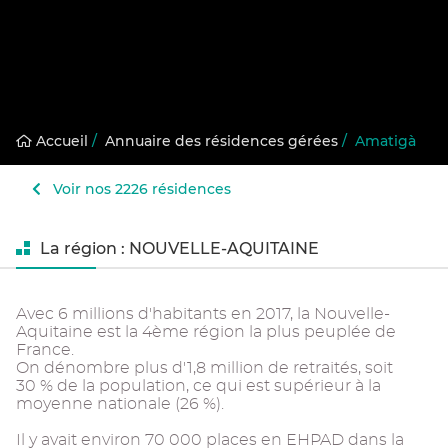
Accueil
/
Annuaire des résidences gérées
/
Amatigà
Voir nos 2226 résidences
La région : NOUVELLE-AQUITAINE
Avec 6 millions d'habitants en 2017, la Nouvelle-
Aquitaine est la 4ème région la plus peuplée de
France.
On dénombre plus d'1,8 million de retraités, soit
30 % de la population, ce qui est supérieur à la
moyenne nationale (26 %).
Il y avait environ 70 000 places en EHPAD dans la