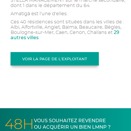
STELLA MANAGEMENT sur le marché secondaire,
dont 1 dans le département du 64.
Amatigà est l'une d'elles.
Ces 40 résidences sont situées dans les villes de :
Albi, Alfortville, Anglet, Balma, Beaucaire, Bègles,
29
Boulogne-sur-Mer, Caen, Cenon, Challans et
autres villes
.
VOIR LA PAGE DE L'EXPLOITANT
48H
VOUS SOUHAITEZ REVENDRE
OU ACQUÉRIR UN BIEN LMNP ?