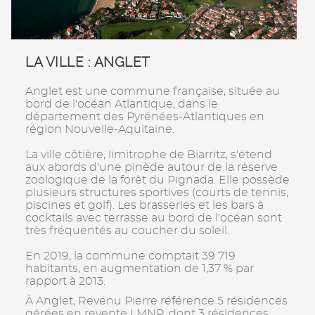
LA VILLE : ANGLET
Anglet est une commune française, située au
bord de l'océan Atlantique, dans le
département des Pyrénées-Atlantiques en
région Nouvelle-Aquitaine.
La ville côtière, limitrophe de Biarritz, s'étend
aux abords d'une pinède autour de la réserve
zoologique de la forêt du Pignada. Elle possède
plusieurs structures sportives (courts de tennis,
piscines et golf). Les brasseries et les bars à
cocktails avec terrasse au bord de l'océan sont
très fréquentés au coucher du soleil.
En 2019, la commune comptait 39 719
habitants, en augmentation de 1,37 % par
rapport à 2013.
À Anglet, Revenu Pierre référence 5 résidences
gérées en revente LMNP, dont 3 résidences