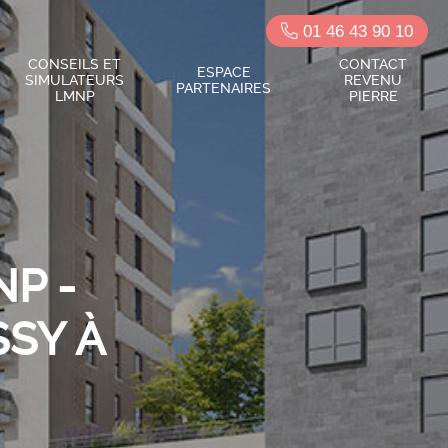
01 46 43 90 10
CONSEILS ET
CONTACT
ESPACE
SIMULATEURS
REVENU
PARTENAIRES
LMNP
PIERRE
P -
SSY À