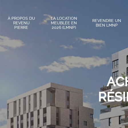
À PROPOS DU
LA LOCATION
REVENDRE UN
REVENU
MEUBLÉE EN
BIEN LMNP
PIERRE
2026 (LMNP)
AC
RÉSI