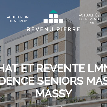
ACTUALITÉS
ACHETER UN
DU REVENU
BIEN LMNP
PIERRE
HAT ET REVENTE LMN
DENCE SENIORS MA
MASSY