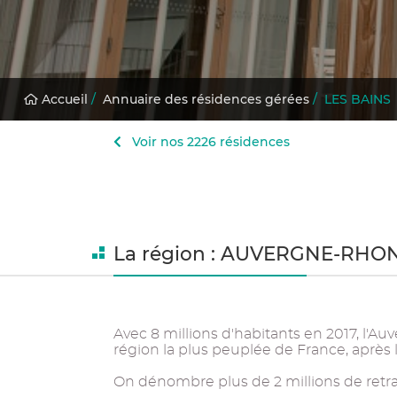
Accueil
/
Annuaire des résidences gérées
/
LES BAINS
Voir nos 2226 résidences
La région : AUVERGNE-RHO
Avec 8 millions d'habitants en 2017, l'A
région la plus peuplée de France, après l
On dénombre plus de 2 millions de retrai