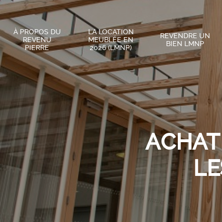
À PROPOS DU
LA LOCATION
REVENDRE UN
REVENU
MEUBLÉE EN
BIEN LMNP
PIERRE
2026 (LMNP)
ACHAT
LE