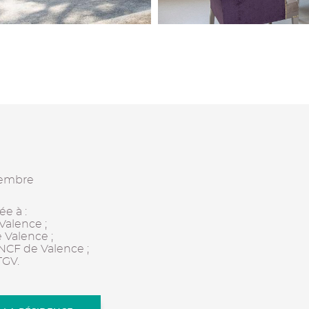
vembre
ée à :
Valence ;
e Valence ;
SNCF de Valence ;
TGV.