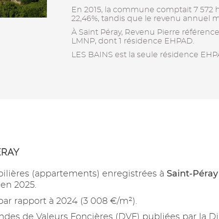
En 2015, la commune comptait 7 572 hab
22,46%, tandis que le revenu annuel m
À Saint Péray, Revenu Pierre référenc
LMNP, dont 1 résidence EHPAD.
LES BAINS est la seule résidence EHPA
ÉRAY
Saint-Péray
ilières (appartements) enregistrées à
 en 2025.
ar rapport à 2024 (3 008 €/m²).
es de Valeurs Foncières (DVF) publiées par la Di