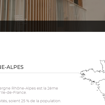
NE-ALPES
uvergne Rhône-Alpes est la 2ème
'Ile-de-France.
tés, soient 25 % de la population.