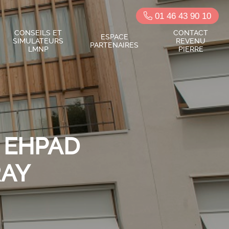
01 46 43 90 10
CONSEILS ET
CONTACT
ESPACE
SIMULATEURS
REVENU
PARTENAIRES
LMNP
PIERRE
 EHPAD
RAY