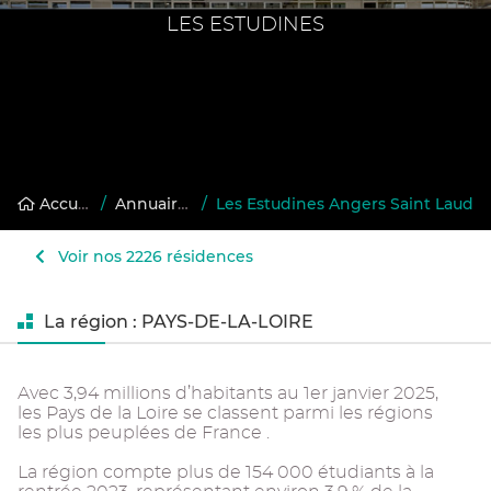
LES ESTUDINES
Accueil
/
Annuaire des résidences gérées
/
Les Estudines Angers Saint Laud
Voir nos 2226 résidences
La région : PAYS-DE-LA-LOIRE
Avec 3,94 millions d’habitants au 1er janvier 2025,
les Pays de la Loire se classent parmi les régions
les plus peuplées de France .
La région compte plus de 154 000 étudiants à la