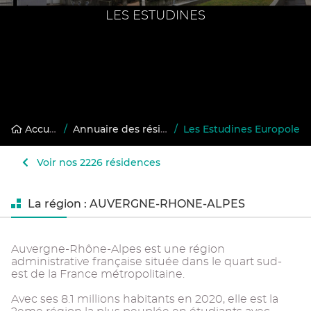
LES ESTUDINES
Accueil
/
Annuaire des résidences gérées
/
Les Estudines Europole
Voir nos 2226 résidences
La région : AUVERGNE-RHONE-ALPES
Auvergne-Rhône-Alpes est une région
administrative française située dans le quart sud-
est de la France métropolitaine.
Avec ses 8.1 millions habitants en 2020, elle est la