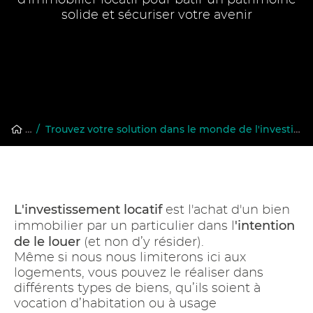
d'immobilier locatif pour bâtir un patrimoine
solide et sécuriser votre avenir
Accueil
/
/
Acheter un bien LMNP
Trouvez votre solution dans le monde de l'investissement locatif
L'investissement locatif
est l'achat d'un bien
'intention
immobilier par un particulier dans l
de le louer
(et non d’y résider).
Même si nous nous limiterons ici aux
logements, vous pouvez le réaliser dans
différents types de biens, qu’ils soient à
vocation d’habitation ou à usage