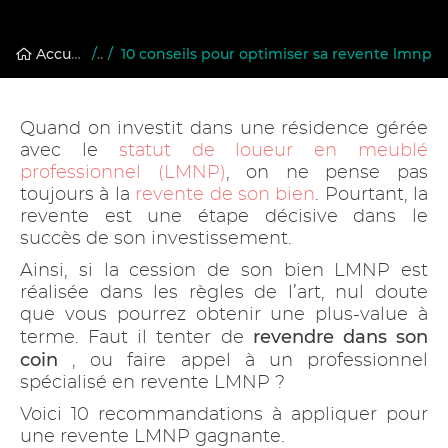
Accueil
/
Conseils et simulateurs LMNP
/
10 conseils pour optimiser sa revente lmnp
Quand on investit dans une résidence gérée
avec le
statut de loueur en meublé
professionnel (LMNP)
, on ne pense pas
toujours à la
revente de son bien
. Pourtant, la
revente est une étape décisive dans le
succès de son investissement.
Ainsi, si la cession de son bien LMNP est
réalisée dans les règles de l’art, nul doute
que vous pourrez obtenir une plus-value à
revendre dans son
terme. Faut il tenter de
coin
, ou faire appel à un professionnel
spécialisé en revente LMNP ?
Voici 10 recommandations à appliquer pour
une revente LMNP gagnante.